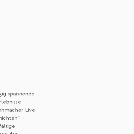
ßig spannende
rlebnisse
ehmacher Live
hichten“ –
fältige