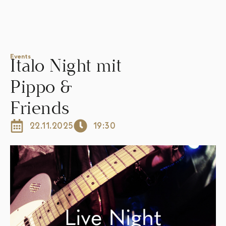
Events
Italo Night mit
Pippo &
Friends
22.11.2025
19:30